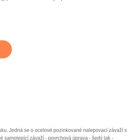
disku. Jedná se o ocelové pozinkované nalepovací závaží s
é samolepící závaží - povrchová úprava - šedý lak -