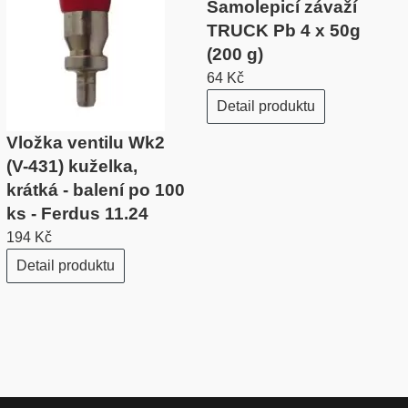
Samolepicí závaží
TRUCK Pb 4 x 50g
(200 g)
64 Kč
Detail produktu
Vložka ventilu Wk2
(V-431) kuželka,
krátká - balení po 100
ks - Ferdus 11.24
194 Kč
Detail produktu