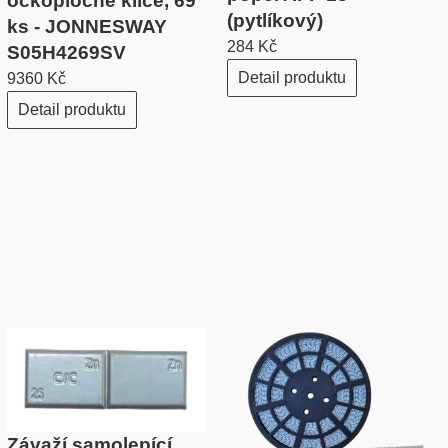
očkoploché klíče, 69
(pytlíkový)
ks - JONNESWAY
284 Kč
S05H4269SV
Detail produktu
9360 Kč
Detail produktu
Závaží samolepící