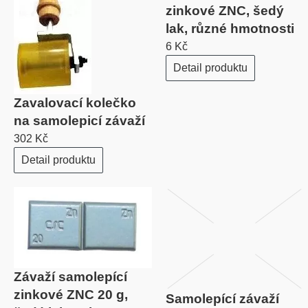
zinkové ZNC, šedý
lak, různé hmotnosti
6 Kč
Detail produktu
Zavalovací kolečko
na samolepicí závaží
302 Kč
Detail produktu
Závaží samolepící
zinkové ZNC 20 g,
Samolepící závaží