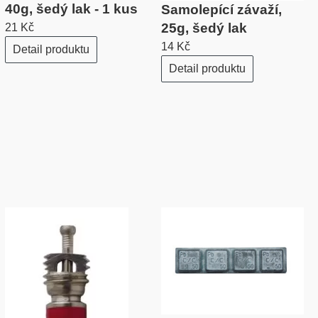
40g, šedý lak - 1 kus
Samolepící závaží,
25g, šedý lak
21 Kč
14 Kč
Detail produktu
Detail produktu