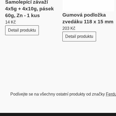
Samolepící závaží
4x5g + 4x10g, pásek
Gumová podložka
60g, Zn - 1 kus
zvedáku 118 x 15 mm
14 Kč
203 Kč
Detail produktu
Detail produktu
Podívejte se na všechny ostatní produkty od značky
Ferd