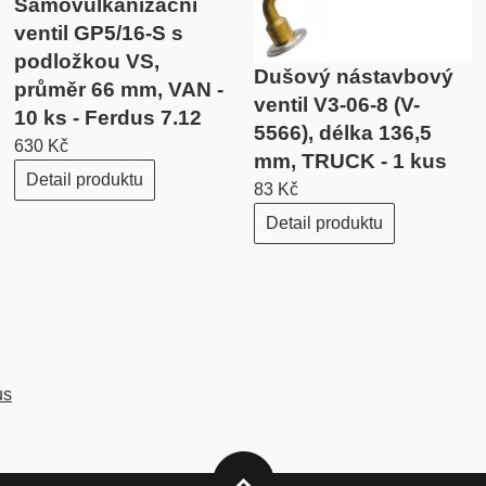
Samovulkanizační
ventil GP5/16-S s
podložkou VS,
Dušový nástavbový
průměr 66 mm, VAN -
ventil V3-06-8 (V-
10 ks - Ferdus 7.12
5566), délka 136,5
630 Kč
mm, TRUCK - 1 kus
Detail produktu
83 Kč
Detail produktu
us