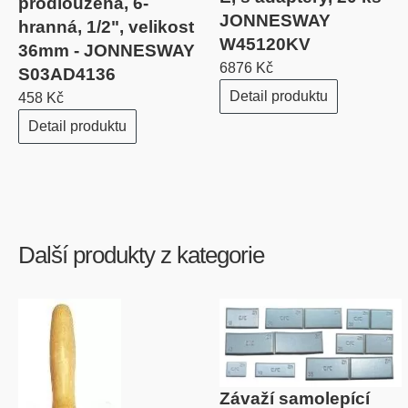
prodloužená, 6-
JONNESWAY
hranná, 1/2", velikost
W45120KV
36mm - JONNESWAY
6876 Kč
S03AD4136
Detail produktu
458 Kč
Detail produktu
Další produkty z kategorie
Závaží samolepící