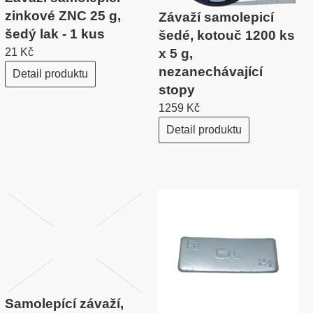
zinkové ZNC 25 g,
Závaží samolepicí
šedý lak - 1 kus
šedé, kotouč 1200 ks
21 Kč
x 5 g,
nezanechávající
Detail produktu
stopy
1259 Kč
Detail produktu
Samolepící závaží,