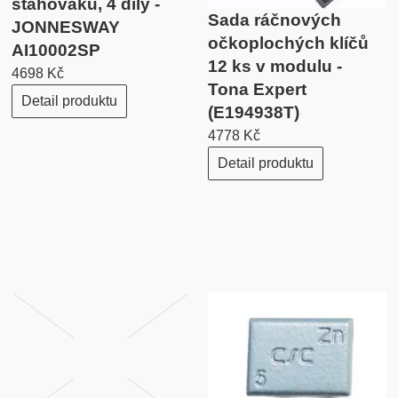
stahováků, 4 díly -
Sada ráčnových
JONNESWAY
očkoplochých klíčů
AI10002SP
12 ks v modulu -
4698 Kč
Tona Expert
Detail produktu
(E194938T)
4778 Kč
Detail produktu