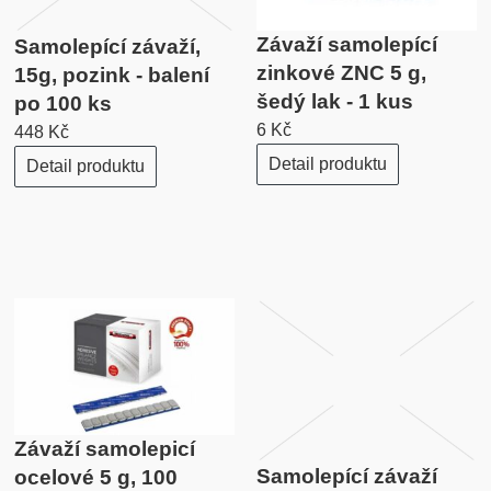
Závaží samolepící
Samolepící závaží,
zinkové ZNC 5 g,
15g, pozink - balení
šedý lak - 1 kus
po 100 ks
6 Kč
448 Kč
Detail produktu
Detail produktu
Závaží samolepicí
Samolepící závaží
ocelové 5 g, 100