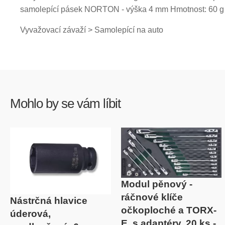
samolepící pásek NORTON - výška 4 mm Hmotnost: 60 g
Vyvažovací závaží > Samolepící na auto
Mohlo by se vám líbit
Modul pěnový -
ráčnové klíče
Nástrčná hlavice
očkoploché a TORX-
úderová,
E, s adaptéry, 20 ks -