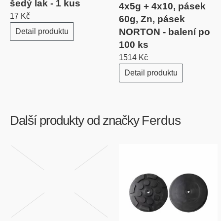
šedý lak - 1 kus
4x5g + 4x10, pásek
17 Kč
60g, Zn, pásek
NORTON - balení po
Detail produktu
100 ks
1514 Kč
Detail produktu
Další produkty od značky
Ferdus