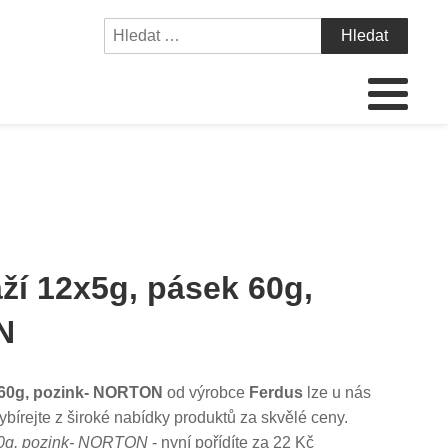
ží 12x5g, pásek 60g,
N
 60g, pozink- NORTON
od výrobce
Ferdus
lze u nás
ybírejte z široké nabídky produktů za skvělé ceny.
60g, pozink- NORTON
- nyní pořídíte za 22 Kč