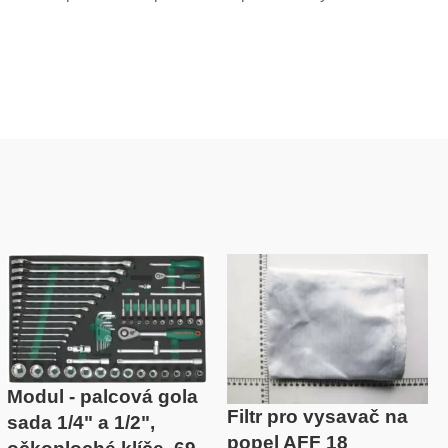
Modul - palcová gola
Filtr pro vysavač na
sada 1/4" a 1/2",
popel AFF 18